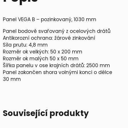
i
n
k
Panel VEGA B – pozinkovaný, 1030 mm
o
v
Panel bodově svařovaný z ocelových drátů
a
Antikorozní ochrana: žárové zinkování
n
Síla prutu: 4,8 mm
ý
Rozměr ok velkých: 50 x 200 mm
,
Rozměr ok malých 50 x 50 mm
1
Šířka panelu v ose krajních drátů: 2500 mm
0
Panel zakončen shora volnými konci o délce
3
30 mm
0
m
m
m
n
Související produkty
o
ž