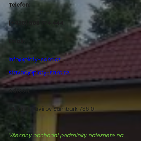
Telefon:
(+420) 608 774 444
Email:
info@ploty-saka.cz
stavba@ploty-saka.cz
Adresa:
Mládí 4, Havířov Šumbark 736 01
Všechny obchodní podmínky naleznete na