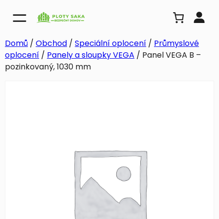
Domů
/
Obchod
/
Speciální oplocení
/
Průmyslové
oplocení
/
Panely a sloupky VEGA
/ Panel VEGA B –
pozinkovaný, 1030 mm