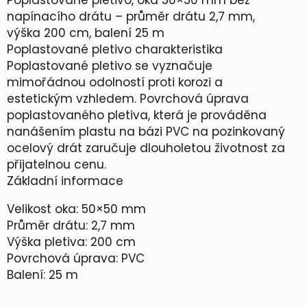
v
napínacího drátu – průměr drátu 2,7 mm,
o
výška 200 cm, balení 25 m
2
Poplastované pletivo charakteristika
,
Poplastované pletivo se vyznačuje
7
mimořádnou odolností proti korozi a
m
estetickým vzhledem. Povrchová úprava
m
poplastovaného pletiva, která je prováděna
,
nanášením plastu na bázi PVC na pozinkovaný
2
ocelový drát zaručuje dlouholetou životnost za
0
přijatelnou cenu.
0
Základní informace
c
m
Velikost oka: 50×50 mm
,
Průměr drátu: 2,7 mm
2
Výška pletiva: 200 cm
5
Povrchová úprava: PVC
m
Balení: 25 m
m
n