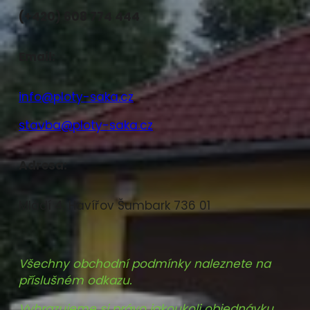
(+420) 608 774 444
Email:
info@ploty-saka.cz
stavba@ploty-saka.cz
Adresa:
Mládí 4, Havířov Šumbark 736 01
Všechny obchodní podmínky naleznete na
příslušném odkazu.
Vyhrazujeme si právo jakoukoli objednávku