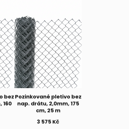
o bez
Pozinkované pletivo bez
, 160
nap. drátu, 2,0mm, 175
cm, 25 m
3 575
Kč