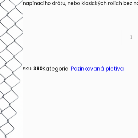
napínacího drátu, nebo klasických rolích bez 
P
o
z
i
n
Kategorie:
Pozinkovaná pletiva
SKU:
380
k
o
v
a
n
é
p
l
e
t