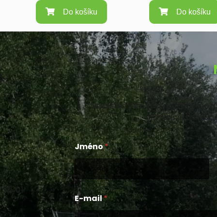
Do košíku
Do košíku
Napište nám pro potřeby nezá
čímkoli jisti a v
Jméno
*
Křestní jméno
736 01
E-mail
*