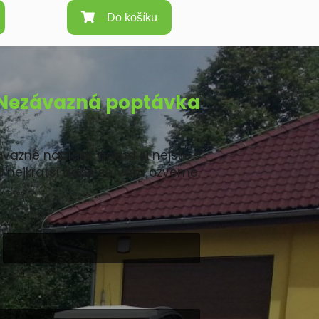
Do košíku
Nezávazná poptávka
vazné nabídky, pokud si nejste s
 co nejkratší době se Vám ozveme.
Příjmení