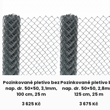
Pozinkované pletivo bez
Pozinkované pletivo 
nap. dr. 50×50, 3,1mm,
nap. dr. 50×50, 2,8
100 cm, 25 m
125 cm, 25 m
3 625
Kč
3 675
Kč