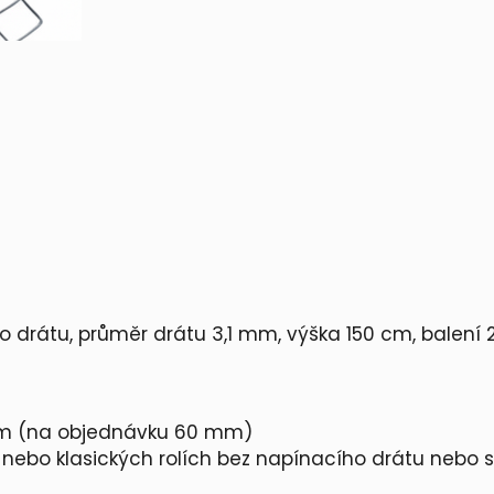
i
v
o
b
e
z
n
a
p
.
d
r
 drátu, průměr drátu 3,1 mm, výška 150 cm, balení 
.
5
0
×
 mm (na objednávku 60 mm)
5
, nebo klasických rolích bez napínacího drátu nebo 
0