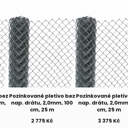
ž
s
t
v
í
bez
Pozinkované pletivo bez
Pozinkované pletiv
mm,
nap. drátu, 2,0mm, 100
nap. drátu, 2,0mm
cm, 25 m
cm, 25 m
2 775
Kč
3 375
Kč