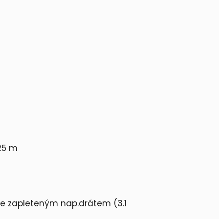
25 m
se zapleteným nap.drátem (3.1