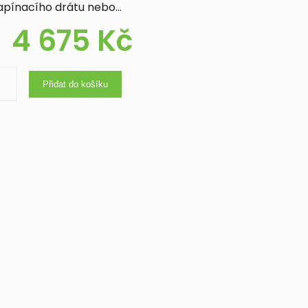
napínacího drátu nebo…
4 675
Kč
Přidat do košíku