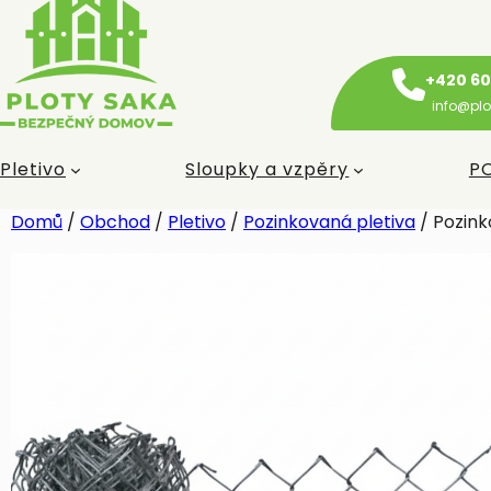
+420 60
info@plo
Pletivo
Sloupky a vzpěry
P
Domů
/
Obchod
/
Pletivo
/
Pozinkovaná pletiva
/ Pozink