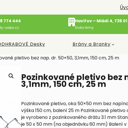
Úv
8 774 444
Havířov – Mládí 4, 736 01
ty-saka.cz
Sídlo firmy
ODHRABOVÉ Desky
Brány a Branky
ované pletivo bez nap. dr. 50×50, 3,1mm, 150 cm, 25 m
Pozinkované pletivo bez n
3,1mm, 150 cm, 25 m
Pozinkované pletivo, oka 50×50 mm bez napína
výška 150 cm, balení 25 m Pozinkované pletivo c
je vyrobeno z pozinkovaného drátu 3.1 mm Sta
je 50 x 50 mm (na objednávku 60 mm) Balení v