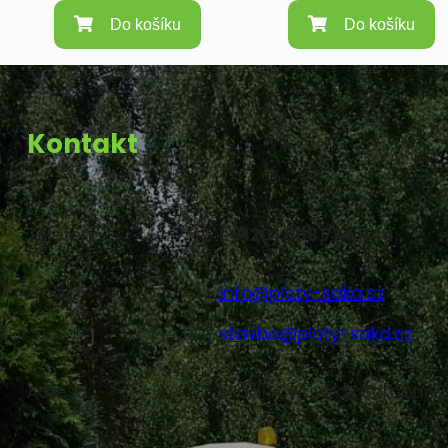
Do košíku
Do košíku
Kontakt
Telefon:
(+420) 608 774 444
Email:
info@ploty-saka.cz
stavba@ploty-saka.cz
Adresa:
Mládí 4, Havířov Šumbark 