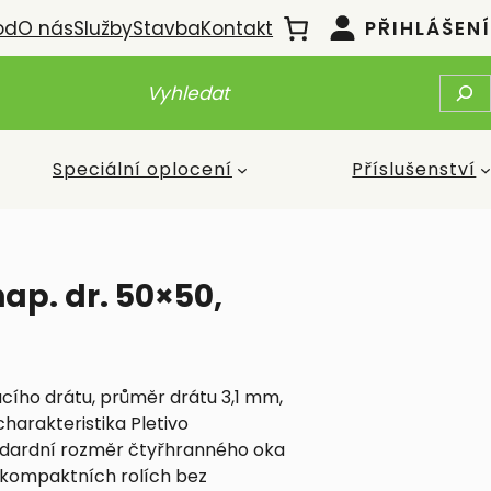
od
O nás
Služby
Stavba
Kontakt
PŘIHLÁŠENÍ
H
L
E
D
A
Speciální oplocení
Příslušenství
T
ap. dr. 50×50,
cího drátu, průměr drátu 3,1 mm,
harakteristika Pletivo
ndardní rozměr čtyřhranného oka
 kompaktních rolích bez